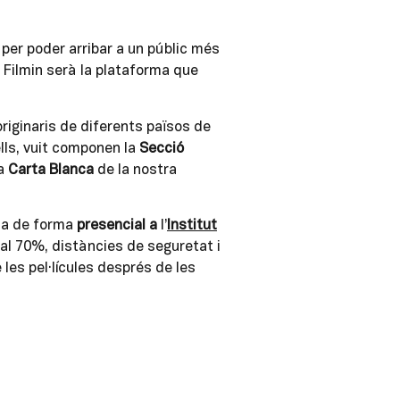
per poder arribar a un públic més
i Filmin serà la plataforma que
 originaris de diferents països de
ells, vuit componen la
Secció
la
Carta Blanca
de la nostra
dia de forma
presencial a
l’
Institut
l 70%, distàncies de seguretat i
les pel·lícules després de les