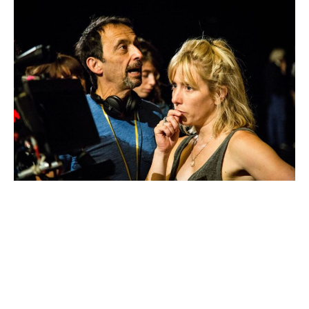
Andréa Bescond et Eric Métayer
La ballarina i actriu Andréa Bescond i l’actor i director
de teatre Eric Métayer es coneixen en 2008.
Col·laboren llavors en diverses obres de teatre com
Els 39 marxis, nominada per l’Acadèmia francesa de
teatre. En 2015, tots dos creen l’obra
Les chatouilles