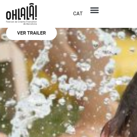
Secció oficial
Les chatouilles
CAT
ANDRÉA BESCOND ET ERIC MÉTAYER
VER TRAILER