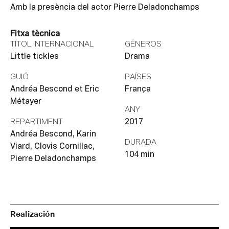
Amb la presència del actor Pierre Deladonchamps
Fitxa tècnica
TÍTOL INTERNACIONAL
GÉNEROS
Little tickles
Drama
GUIÓ
PAÍSES
Andréa Bescond et Eric
França
Métayer
ANY
REPARTIMENT
2017
Andréa Bescond, Karin
DURADA
Viard, Clovis Cornillac,
104 min
Pierre Deladonchamps
Realización