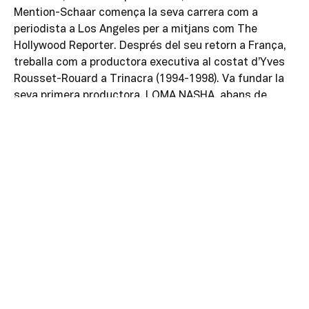
Mention-Schaar comença la seva carrera com a
periodista a Los Angeles per a mitjans com The
Hollywood Reporter. Després del seu retorn a França,
treballa com a productora executiva al costat d’Yves
Rousset-Rouard a Trinacra (1994-1998). Va fundar la
seva primera productora, LOMA NASHA, abans de
crear VENDREDI FILM i després WILLOW FILMS. L’any
2005 funda el Cercle Femení del Cinema Francès,
reunint nombroses professionals del cinema.
El 2009 es llança a dirigir la seva òpera prima,
Ma
Première fois
, història romàntica inspirada en la seva
pròpia vida. Ha dirigit set llargmetratges des del 2012,
diversos dels quals han estat seleccionats en
festivals internacionals i han rebut nominacions als
premis César.
Filmografia
Ma première fois
(2010),
Bowling
(2011),
Les héritiers