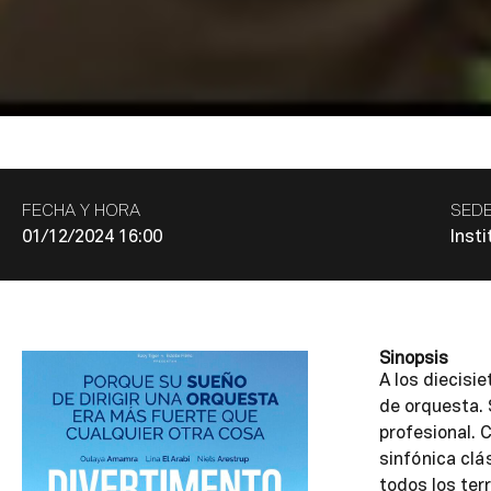
FECHA Y HORA
SED
01/12/2024 16:00
Insti
Sinopsis
A los diecisie
de orquesta. 
profesional. 
sinfónica clá
todos los ter