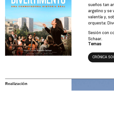
sueños tan am
argelino y se
valentía y, so
orquesta: Div
Sesión con co
Schaar.
Temas
CRÓNICA SO
Realización