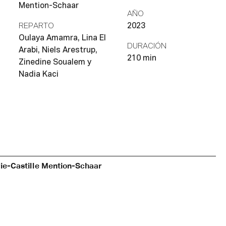
Mention-Schaar
AÑO
REPARTO
2023
Oulaya Amamra, Lina El
DURACIÓN
Arabi, Niels Arestrup,
210 min
Zinedine Soualem y
Nadia Kaci
ie-Castille Mention-Schaar
onista, directora y productora, Marie-Castille Mention-
aar empieza su carrera como periodista en Los Ángeles
a medios como The Hollywood Reporter. Tras su retorno a
ncia, trabaja como productora ejecutiva al lado de Yves