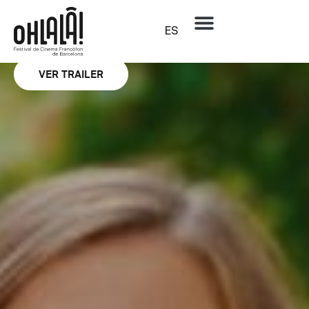
Ohlalà Ópera prima
Tout le monde aime Jeanne
ES
CÉLINE DEVAUX
VER TRAILER