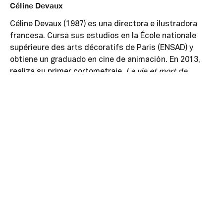
Céline Devaux
Céline Devaux (1987) es una directora e ilustradora
francesa. Cursa sus estudios en la École nationale
supérieure des arts décoratifs de Paris (ENSAD) y
obtiene un graduado en cine de animación. En 2013,
realiza su primer cortometraje,
La vie et mort de
l’Illustre Grigori Efimovitch Raspoutine
, que recibe el
premio de Mejor Película de Animación francófona en
el Festival Internacional de cortometrajes de
Clermont-Ferrand.
En 2015, dirige su segundo cortometraje,
Le Repas
Dominical
, con la voz de Vincent Macaigne. Esta pieza
es seleccionada para la Competición Oficial del
Festival de Cannes del mismo año. También es
galardonada con el César a Mejor Cortometraje de
Animación.
En 2017 estrena
Gros Chagrin
que recibe el premio a