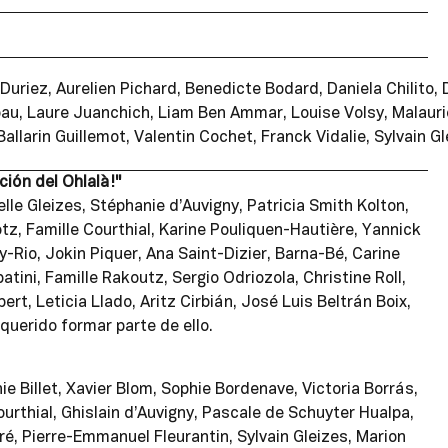
uriez, Aurelien Pichard, Benedicte Bodard, Daniela Chilito, D
irbau, Laure Juanchich, Liam Ben Ammar, Louise Volsy, Malauri
Ballarin Guillemot, Valentin Cochet, Franck Vidalie, Sylvain 
ión del Ohlalà!"
le Gleizes, Stéphanie d’Auvigny, Patricia Smith Kolton,
z, Famille Courthial, Karine Pouliquen-Hautière, Yannick
io, Jokin Piquer, Ana Saint-Dizier, Barna-Bé, Carine
ini, Famille Rakoutz, Sergio Odriozola, Christine Roll,
, Leticia Llado, Aritz Cirbián, José Luis Beltrán Boix,
uerido formar parte de ello.
ie Billet, Xavier Blom, Sophie Bordenave, Victoria Borrás,
urthial, Ghislain d’Auvigny, Pascale de Schuyter Hualpa,
é, Pierre-Emmanuel Fleurantin, Sylvain Gleizes, Marion