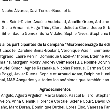
Martin Samper
Nacho Álvarez, Xavi Torres-Bacchetta
Ana Saint-Dizier, Anaëlle Audebaud, Anaëlle Green, Antoine D
Giulia Armanini, Hugo Thio , Clerc, Juliette Clerc, Josep G
Bihel, Sacha Gomez, Sofia Vidalie, Sophie Nivez, Stephanie 
 a los participantes de la campaña "Micromecenazgo 6a edic
 Lacôte, Caroline Sinna-Boulant, Véronique Voisin, Emmanuel
grand, Laure Perrin, Dominique Gazel-Anthoine, Etienne Klot
ains, Morgann Mobry, Audrey Clémenceau, Delphine Dolynny-R
Muriel Simon, Agnès Razanaka, Nicolas Pessus, Carmen Sabbat
 Poggi, Javier Rueda, Sophie et Arnaud Adam, Delphine Humbert
al, M&B Abogados y a todos los anónimos que también han q
Agradecimientos
Angulo, Agustí Argelich, Marta Baldó, Pascal Billard, Stéphan
lon, Anna Ciennik, Florence Cortale, Solène Court, David Co
año, Marc Duran, Dominique Duthel, Lorea Elso, Vanessa Farr