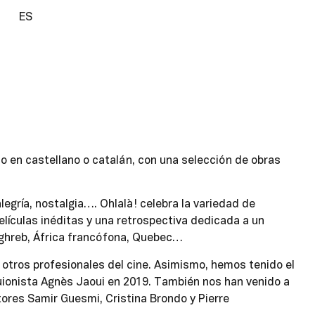
ES
do en castellano o catalán, con una selección de obras
egría, nostalgia…. Ohlalà! celebra la variedad de
lículas inéditas y una retrospectiva dedicada a un
Maghreb, África francófona, Quebec…
e otros profesionales del cine. Asimismo, hemos tenido el
 guionista Agnès Jaoui en 2019. También nos han venido a
actores Samir Guesmi, Cristina Brondo y Pierre