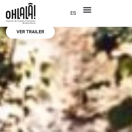
Retrospectiva
Les sentiments
ES
NOÉMIE LVOVSKY
VER TRAILER