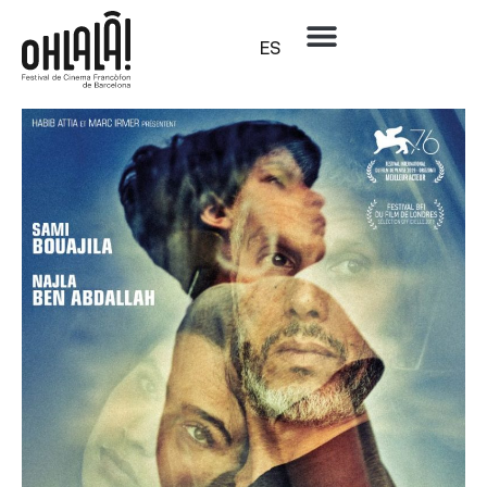
ES
País:
Líbano