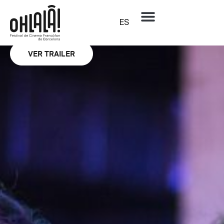
Sección oficial
La belle et la meute
ES
KAOUTHER BEN HANIA
VER TRAILER