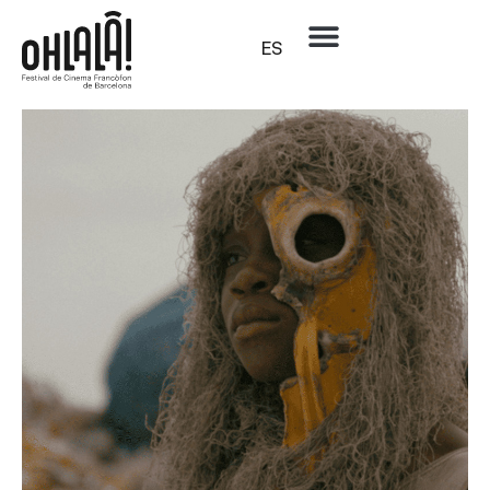
ES
País:
Bélgica