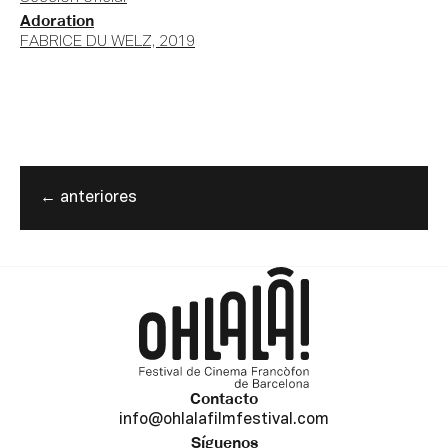
Adoration
FABRICE DU WELZ, 2019
←
anteriores
Contacto
info@ohlalafilmfestival.com
Síguenos