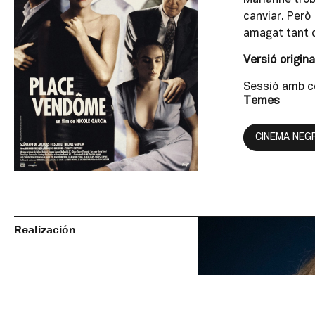
canviar. Però
amagat tant 
Versió origin
Sessió amb co
Temes
CINEMA NEG
Realización