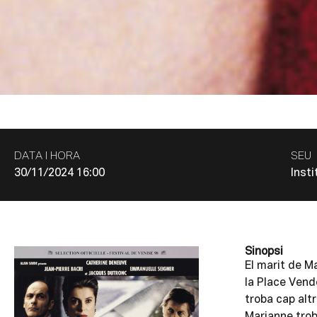
DATA I HORA
SEU
30/11/2024 16:00
Insti
Sinopsi
El marit de Ma
la Place Vendô
troba cap altr
Marianne tro