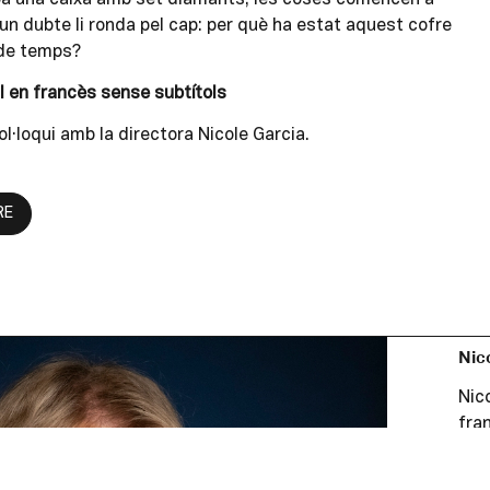
 un dubte li ronda pel cap: per què ha estat aquest cofre
de temps?
al en francès sense subtítols
l·loqui amb la directora Nicole Garcia.
RE
Nic
Nico
fra
les
pre