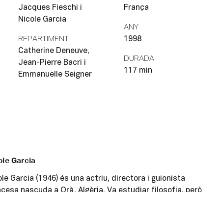
Jacques Fieschi i
França
Nicole Garcia
ANY
REPARTIMENT
1998
Catherine Deneuve,
DURADA
Jean-Pierre Bacri i
117 min
Emmanuelle Seigner
ole Garcia
le Garcia (1946) és una actriu, directora i guionista
ncesa nascuda a Orà, Algèria. Va estudiar filosofia, però
 seves primeres classes de teatre la van portar a
parar-se al Conservatori Nacional d’Art Dramàtic de París,