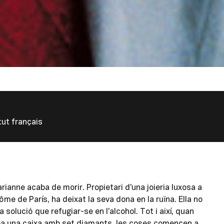
tut français
rianne acaba de morir. Propietari d’una joieria luxosa a
me de París, ha deixat la seva dona en la ruïna. Ella no
a solució que refugiar-se en l’alcohol. Tot i així, quan
ba una caixa amb set diamants, les coses comencen a