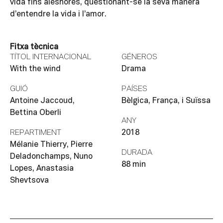
vida fins aleshores, qüestionant-se la seva manera
d’entendre la vida i l’amor.
Fitxa tècnica
TÍTOL INTERNACIONAL
GÉNEROS
With the wind
Drama
GUIÓ
PAÍSES
Antoine Jaccoud,
Bèlgica, França, i Suïssa
Bettina Oberli
ANY
REPARTIMENT
2018
Mélanie Thierry, Pierre
DURADA
Deladonchamps, Nuno
88 min
Lopes, Anastasia
Shevtsova