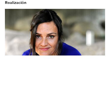
Realización
Bettina Oberli
Després d’estudiar cinema a Zuric, Bettina Oberli es
traslladà als Estats Units, on treballà amb Hal Hartley.
La seva òpera prima, Viento del norte, fou
seleccionada al Festival de Cine de San Sebastián,