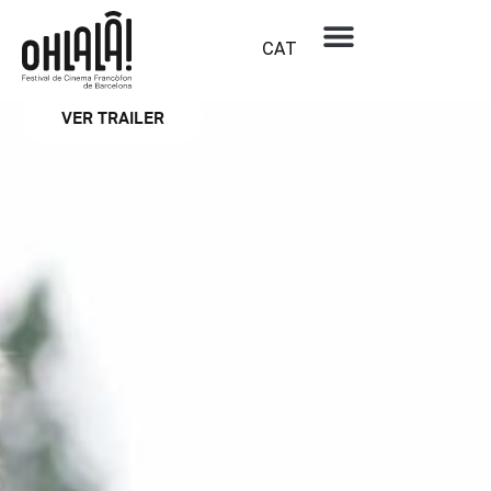
Secció oficial
Le vent tourne
CAT
BETTINA OBERLI
VER TRAILER