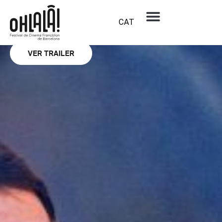
Secció oficial
La nuit du 12
CAT
DOMINIK MOLL
VER TRAILER