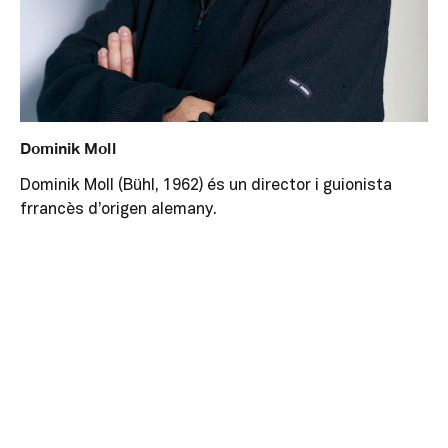
Dominik Moll
Dominik Moll (Bühl, 1962) és un director i guionista
frrancès d’origen alemany.
Va estudiar a la University of New York i després, de
tornada a França, va estudiar a l’Institut des Hautes
Études Cinématographiques, l’actual Fémis. El 1983,
Moll dirigeix el seu primer curtmetratge,
The Blanket
,
basat en una notícia de Charles Bukowski.
El 2000, coescriu i dirigeix
Harry, un ami qui vous veut
du bien
, el seu primer llargmetratge, film seleccionat
al Festival de Cannes i guardonat amb quatre César,