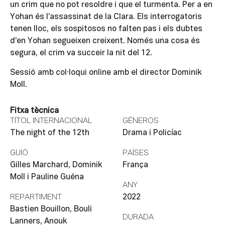
un crim que no pot resoldre i que el turmenta. Per a en
Yohan és l’assassinat de la Clara. Els interrogatoris
tenen lloc, els sospitosos no falten pas i els dubtes
d’en Yohan segueixen creixent. Només una cosa és
segura, el crim va succeir la nit del 12.
Sessió amb col·loqui online amb el director Dominik
Moll.
Fitxa tècnica
TÍTOL INTERNACIONAL
GÉNEROS
The night of the 12th
Drama i Policíac
GUIÓ
PAÍSES
Gilles Marchard, Dominik
França
Moll i Pauline Guéna
ANY
REPARTIMENT
2022
Bastien Bouillon, Bouli
DURADA
Lanners, Anouk