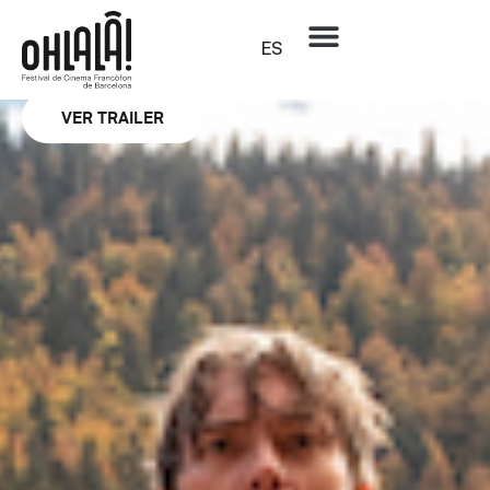
Sección oficial
Perdrix
ES
ERWAN LE DUC
VER TRAILER