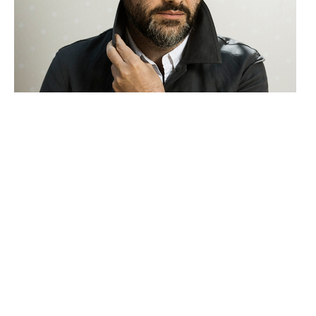
Erwan Le Duc
Nacido en 1977, Erwan Le Duc escribió y dirigió cuatro
cortometrajes, incluido Le Soldat Vierge, que fue
seleccionado en la Semana Internacional de la Crítica
de Cannes en 2016. También trabaja como periodista
deportivo para el diario Le Monde. Perdrix,
seleccionada en la Quincena de Directores en Cannes,
es el primer largometraje de Erwan Le Duc.