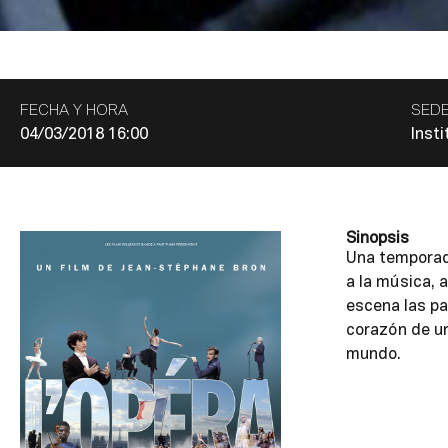
FECHA Y HORA
SED
04/03/2018 16:00
Insti
Sinopsis
Una temporada
a la música, a
escena las p
corazón de un
mundo.