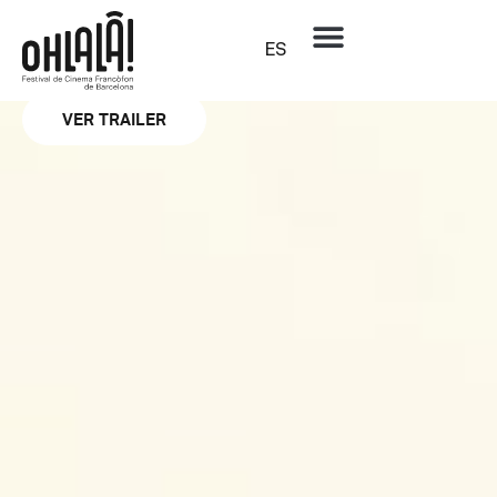
Sección oficial
Gagarine
ES
FANNY LIATARD Y JÉRÉMY TROUILH
VER TRAILER