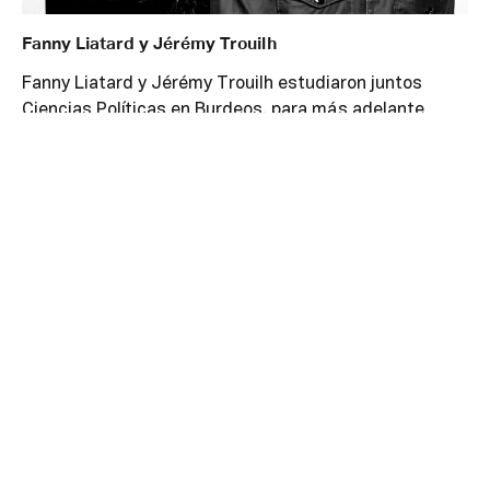
Fanny Liatard y Jérémy Trouilh
Fanny Liatard y Jérémy Trouilh estudiaron juntos
Ciencias Políticas en Burdeos, para más adelante
pasarse al cine. Trouilh viajó a la India y a América del
Sur, tras lo que decidió estudiar un máster en
documental creativo en Lussas. Liatard, por su parte,
viajó al Líbano, y luego trabajó en Marsella en
proyectos artísticos ligados a la renovación urbana.
Después de estas experiencias, se reunieron en París
con el propósito de escribir y dirigir películas de
ficción. En 2014 ganaron un concurso de escritura de
guión, lo que les permitió realizar su primer
cortometraje,
Gagarine
, que pudo verse en numerosos
festivales. A éste le siguieron
La république des
enchanteurs
(Palm Springs, Clermont-Ferrand) y
Chien
bleu
(Nominado a los César en 2020, Premio