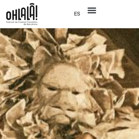
Sección oficial
Au revoir là-haut (Nos vemos allá arriba)
ES
ALBERT DUPONTEL