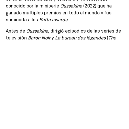
conocido por la miniserie
Oussekine
(2022) que ha
ganado múltiples premios en todo el mundo y fue
nominada a los
Bafta awards
.
Antes de
Oussekine
, dirigió episodios de las series de
televisión
Baron Noir
y
Le bureau des légendes
(
The
Bureau)
. Su ópera prima,
La Pampa,
fue seleccionada
para el programa de la Semana de la Crítica del
Festival de Cine de Cannes 2024. Filmó la película
principalmente en Longué-Jumelles, su ciudad natal, y
en sus alrededores.
Filmografía
Baron Noir
(2018),
Le Bureau des légendes
(2019),
Oussekine
(2022) y
La Pampa
(2024).
Premios y nominaciones destacadas
Semana de la Crítica en el Festival de Cannes, 2024.