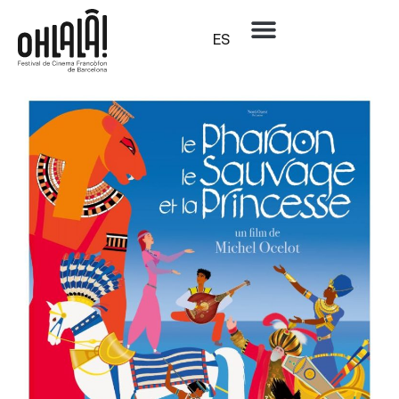
ES
Género:
Aventuras