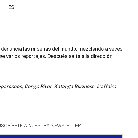
ES
hel denuncia las miserias del mundo, mezclando a veces
ige varios reportajes. Después salta a la dirección
apparences
,
Congo River
,
Katanga Business
,
L’affaire
USCRÍBETE A NUESTRA NEWSLETTER