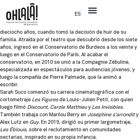
Sarah Suco
ES
Actriz y directora francesa, Sarah Suco pasó diez años de
su vida en una comunidad religiosa carismática, hasta los
dieciocho años, cuando tomó la decisión de huir de su
familia. Atraída por el teatro que descubrió desde los siete
años, ingresó en el Conservatorio de Burdeos a los veinte y
luego en el Conservatorio de París. Al acabar el
conservatorio, en 2010 se unió a la Compagnie Zébuline,
especializada en espectáculos para audiencias jóvenes, y
luego la compañía de Pierre Palmade, que la animó a
escribir.
Sarah Suco comenzó su carrera cinematográfica con el
cortometraje
Les Figures
de Louis-Julien Petit, con quien
luego filmó
Discount,
Carole Matthieu
y
Les Invisibles
.
También trabaja con Marilou Berry en
Joséphine s’arrondit
y
Alex Lutz en
Guy
. En 2019, dirigió su primer largometraje,
Les Éblouis
, sobre el reclutamiento en comunidades
sectarias, inspirado en su propia infancia.