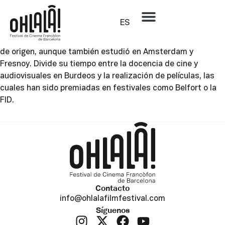
Nora Martirosyan
ES
Nora Martirosyan es una directora, guionista y artista
plástica nacida en Armenia. Estudió Bellas Artes en su país
de origen, aunque también estudió en Amsterdam y
Fresnoy. Divide su tiempo entre la docencia de cine y
audiovisuales en Burdeos y la realización de películas, las
cuales han sido premiadas en festivales como Belfort o la
FID.
Contacto
info@ohlalafilmfestival.com
Síguenos