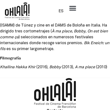
Mehdi Barsaoui
ES
Nacido en 1984, Mehdi M Barsaoui se cría en Túnez. Estudia
montaje en el Institut Supérieur des Arts et Multimedia Arts
(ISAMM) de Túnez y cine en el DAMS de Boloña en Italia. Ha
dirigido tres cortometrajes (
À ma place, Bobby, On est bien
comme ça
) seleccionados en numerosos festivales
internacionales donde recoge varios premios.
Bik Eneich: un
fils
es su primer largometraje.
Filmografía
Khallina Hakka Khir
(2016),
Bobby
(2013),
A ma place
(2010)