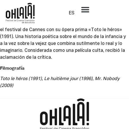
Jaco Van Dormael
ES
Realizador belga y autor del prestigioso cortometraje «È
pericoloso sporgersi» (1984), consiguió la Cámara de Oro en
el festival de Cannes con su ópera prima «Toto le héros»
(1991). Una historia poética sobre el mundo de la infancia y
a la vez sobre la vejez que combina sutilmente lo real y lo
imaginario. Considerada como una película culta, recibió la
aclamación de la crítica.
Filmografía
Toto le héros (1991), Le huitième jour (1996), Mr. Nobody
(2009)