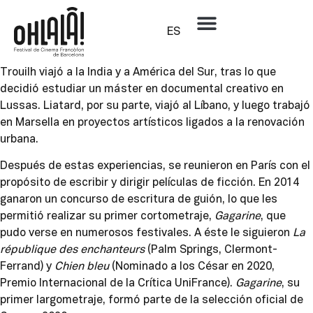
Fanny Liatard y Jérémy Trouilh
ES
Fanny Liatard y Jérémy Trouilh estudiaron juntos Ciencias
Políticas en Burdeos, para más adelante pasarse al cine.
Trouilh viajó a la India y a América del Sur, tras lo que
decidió estudiar un máster en documental creativo en
Lussas. Liatard, por su parte, viajó al Líbano, y luego trabajó
en Marsella en proyectos artísticos ligados a la renovación
urbana.
Después de estas experiencias, se reunieron en París con el
propósito de escribir y dirigir películas de ficción. En 2014
ganaron un concurso de escritura de guión, lo que les
permitió realizar su primer cortometraje,
Gagarine
, que
pudo verse en numerosos festivales. A éste le siguieron
La
république des enchanteurs
(Palm Springs, Clermont-
Ferrand) y
Chien bleu
(Nominado a los César en 2020,
Premio Internacional de la Crítica UniFrance).
Gagarine
, su
primer largometraje, formó parte de la selección oficial de