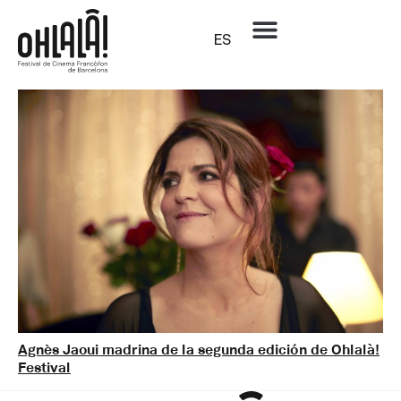
ES
Mes:
febrero 2019
Agnès Jaoui madrina de la segunda edición de Ohlalà!
Festival