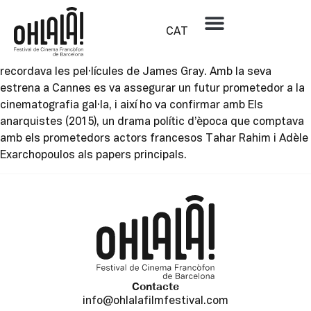
Elie Wajeman
CAT
Realitzador francès que va sorprendre tothom gràcies al
seu primer llargmetratge, Aliyah (2012), un drama fosc que
recordava les pel·lícules de James Gray. Amb la seva
estrena a Cannes es va assegurar un futur prometedor a la
cinematografia gal·la, i així ho va confirmar amb Els
anarquistes (2015), un drama polític d’època que comptava
amb els prometedors actors francesos Tahar Rahim i Adèle
Exarchopoulos als papers principals.
Contacte
info@ohlalafilmfestival.com