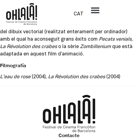
Arthur de Pins
CAT
Arthur de Pins és un il·lustrador francès que va estudiar
arts decoratives a París. Està considerat com un mestre
del dibuix vectorial (realitzat enterament per ordinador)
amb el qual ha aconseguit grans èxits com
Pecats venials
,
La Révolution des crabes
o la sèrie
Zombillenium
que està
adaptada en aquest film d’animació.
Filmografía
L’eau de rose
(2004),
La Révolution des crabes
(2004)
Contacte