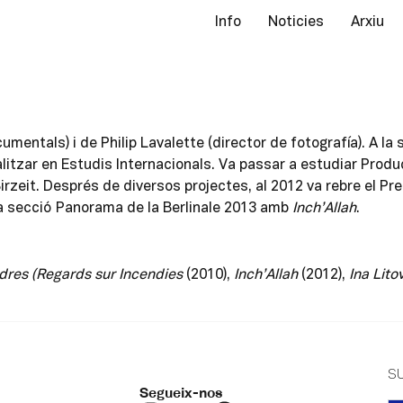
Info
Noticies
Arxiu
entals) i de Philip Lavalette (director de fotografía). A la s
ialitzar en Estudis Internacionals. Va passar a estudiar Prod
 Birzeit. Després de diversos projectes, al 2012 va rebre el P
 la secció Panorama de la Berlinale 2013 amb
Inch’Allah
.
dres (Regards sur Incendies
(2010),
Inch’Allah
(2012),
Ina Lito
S
Segueix-nos